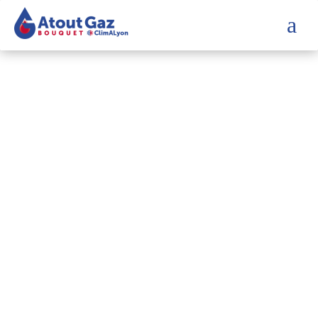
a
La Fiche
Visa
Qualité –
PG –