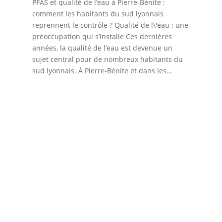
PFAS et qualité de l’eau à Pierre-Bénite :
par
comment les habitants du sud lyonnais
Cha
reprennent le contrôle ? Qualité de l\'eau : une
s’i
préoccupation qui s’installe Ces dernières
inc
années, la qualité de l’eau est devenue un
la 
sujet central pour de nombreux habitants du
une
sud lyonnais. À Pierre-Bénite et dans les…
du 