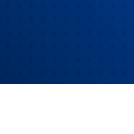
marques
désembouage
ON VOUS FORME
À L’EXCELLENCE