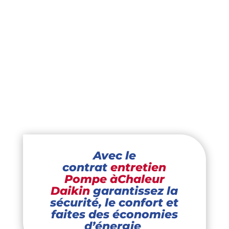
entretien
annuel garantit,
dépannage pac
offert, devis
gratuit sans frais, réactivité et réparation.
Avec le
contrat
entretien
Pompe àChaleur
Daikin
garantissez la
sécurité, le confort et
faites des économies
d’énergie