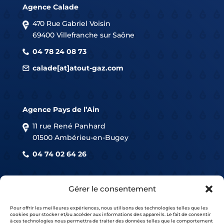
Agence Calade
470 Rue Gabriel Voisin
69400 Villefranche sur Saône
04 78 24 08 73
calade[at]atout-gaz.com
Agence Pays de l’Ain
11 rue René Panhard
01500 Ambérieu-en-Bugey
04 74 02 64 26
Agence « Lyon Centre »
Gérer le consentement
108 rue de Sèze
69006 Lyon
Pour offrir les meilleures expériences, nous utilisons des technologies telles que les
cookies pour stocker et/ou accéder aux informations des appareils. Le fait de consentir
à ces technologies nous permettra de traiter des données telles que le comportement