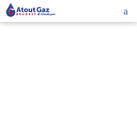
a
Entretien Daikin
Réaliser
l’entretien de
votre appareil de
chauffage Daikin