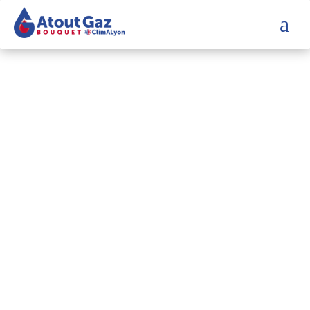
a
Associatio
n Française
de la
Ventilation